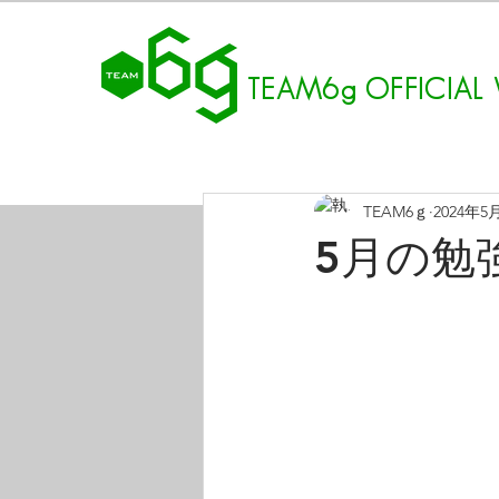
​TEAM6g OFFICIAL 
TEAM6ｇ
2024年5
5月の勉