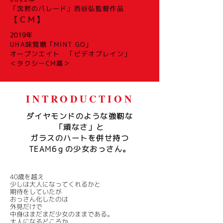
「沈黙のパレード」西谷弘監督作品
【ＣＭ】
2019年
UHA味覚糖「MINT GO」
オープンエイト 「ビデオブレイン」
＜タクシーCM篇＞
​INTRODUCTION
ダイヤモンドのような強靭な
「頑なさ」と
ガラスのハートを
併せ持つ
TEAM6ｇの少女おっさん。
40​歳を越え
少しは大人になってくれるかと
​期待をしていたが
​おっさん化したのは
外見だけで
中身はまだまだ少女のままである。
大人になるどころか