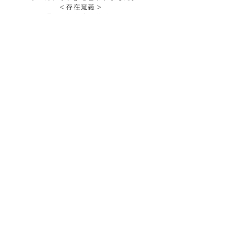
＜存在意義
＞
調べると大きく分けて
＜自分の内側だけで完結する存在意義＞
と
＜他人に依存する存在意義＞
の2種類になるみたいです。
僕は今まで、後者の存在意義を考えてたんです。
では、前者
の存在意義にしたらどうだろう？
例え後者の存在意義が全く無くてもいいではない
か！
と考えました。
「生きていく喜び」
「生きる楽しみ」
それが
TEAM6gにとっての
​僕の存在意義です。