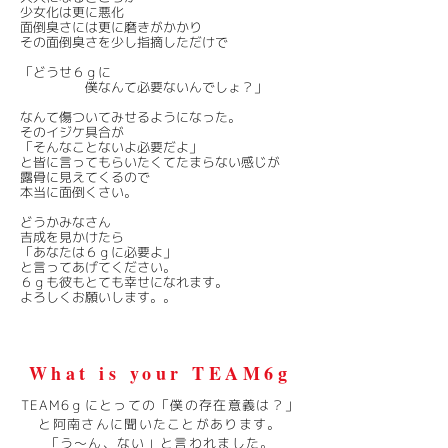
少女化は更に悪化
​面倒臭さには更に磨きがかかり
​その面倒臭さを少し指摘しただけで
「どうせ６ｇに
僕なんて必要ないんでしょ？」
なんて傷ついてみせるようになった。
そのイジケ​具合が
​「そんなことないよ必要だよ」
​と皆に言ってもらいたくてたまらない感じが
露骨に見えてくるので
​本当に面倒くさい。
どうかみなさん
吉成を見かけたら
「あなたは６ｇに必要よ」
​と言ってあげてください。
​６ｇも彼もとても幸せになれます。
​よろしくお願いします。。
What is your TEAM6g​
TEAM6ｇにとっての「僕の存在意義は？」
と
阿南さんに聞いたことがあります。
「う～ん、ない」
と言われました。