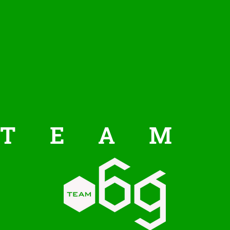
T
E
A
M